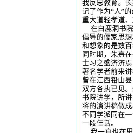
我反思教育。长
记了作为“人”
重大道轻孝道、
在白鹿洞书院
倡导的儒家思想
和想象的是数百
同时期，朱熹在
士习之盛济济焉
著名学者前来讲
曾在江西铅山县
双方各执已见。
书院讲学，所讲
将的演讲稿做成
不同学派同在一
一段佳话。
我一直也在