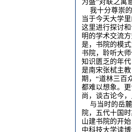
为盛”对联之寓
我十分尊崇的
当于今天大学里
这里进行探讨和
明的学术交流方
是，书院的模式
书院，聆听大师
知识匮乏的年代
是南宋张栻主教
期，“道林三百
都难以想象。更
尚，谈古论今，
与当时的岳麓
院，五代十国时
山建书院的开始
中科技大学读博